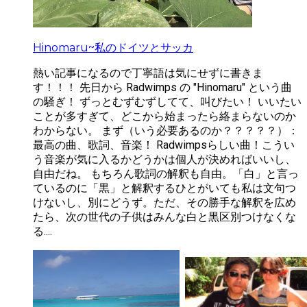
Hinomaru~私のドイツとサッカ
熱い記事になるので丁寧語は気にせずに書きま
す！！！ 先日から Radwimps の "Hinomaru" という曲
の騒ぎ！ ずっとむずむずしてて、叫びたい！ いいたい
ことが多すぎて、どこから始まったら絡まらないのか
わからない。 まず（いう必要あるのか？？？？？）：
最高の曲、歌詞、音楽！ Radwimpsらしい曲！ ​ こうい
う音楽が気に入るかどうかは個人が決めればいいし、
自由だね。 もちろん歌詞の解釈も自由。「白」と言っ
ているのに「黒」と解釈するひとがいても私は文句つ
けないし、別にどうず。ただ、その勝手な解釈を広め
たら、次の世代の子供はみんな白と黒区別つけなくな
る....