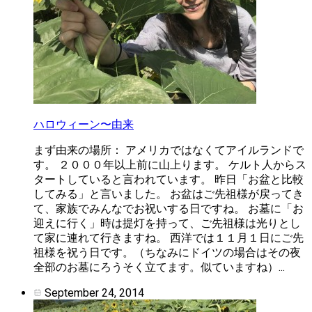
ハロウィーン〜由来
まず由来の場所： アメリカではなくてアイルランドで
す。 ２０００年以上前に山上ります。 ケルト人からス
タートしていると言われています。 昨日「お盆と比較
してみる」と言いました。 お盆はご先祖様が戻ってき
て、家族でみんなでお祝いする日ですね。 お墓に「お
迎えに行く」時は提灯を持って、ご先祖様は光りとし
て家に連れて行きますね。 西洋では１１月１日にご先
祖様を祝う日です。（ちなみにドイツの場合はその夜
全部のお墓にろうそく立てます。似ていますね）...
September 24, 2014