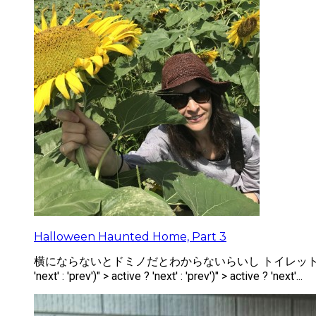
Halloween Haunted Home, Part 3
横にならないとドミノだとわからないらいし トイレットペーパでのマミーゲームや
'next' : 'prev')" > active ? 'next' : 'prev')" > active ? 'next'...