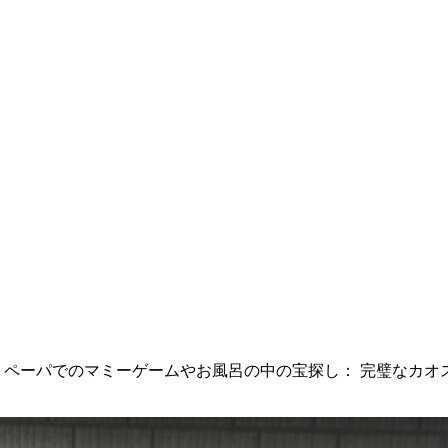
お風呂の中の宝探し： 完璧なカオス！ active ? 'next' : 'prev')