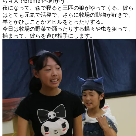
ら４人でBremenへ向かう！
夜になって、森で寝ると三匹の狼がやってくる。彼ら
はとても元気で活発で、さらに牧場の動物が好きで、
羊とかひよことかアヒルをとったりする。
今日は牧場の野菜で踊ったりする蝶々や虫を狙って、
捕まって、彼らを遊び相手にします。