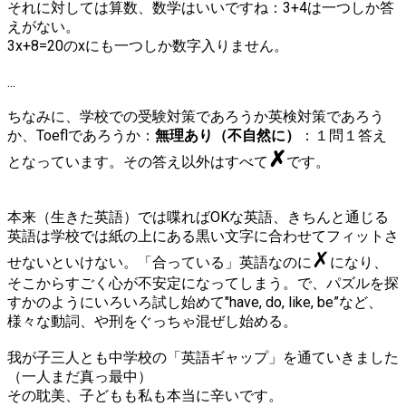
それに対しては算数、数学はいいですね：3+4は一つしか答
えがない。
3x+8=20のxにも一つしか数字入りません。
...
ちなみに、学校での受験対策であろうか英検対策であろう
か、Toeflであろうか：
無理あり（不自然に）
：１問１答え
✗
となっています。その答え以外はすべて
です。
本来（生きた英語）では喋ればOKな英語、きちんと通じる
英語は学校では紙の上にある黒い文字に合わせてフィットさ
✗
せないといけない。「合っている」英語なのに
になり、
そこからすごく心が不安定になってしまう。で、パズルを探
すかのようにいろいろ試し始めて"have, do, like, be”など、
様々な動詞、や刑をぐっちゃ混ぜし始める。
我が子三人とも中学校の「英語ギャップ」を通ていきました
（一人まだ真っ最中）
その耽美、子どもも私も本当に辛いです。