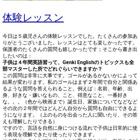
体験レッスン
今日は５歳児さんの体験レッスンでした。たくさんの参加あ
りがとうございました。レッスンはとても楽しかったです。
保護者のたくさんの質問も嬉しかったです；そこから書き出
したいのは：
子供は４年間英語習って、Genki Englishのトピックスも全
部マスターした所でどれぐらいできますか？
この質問は非常に大事です。ゴールがあるかないかによって
結果が変わります。私のゴールはまず２年間で自分と関係あ
るような質問を答えられること。例えば：名前、年齢、出
身、好きな・嫌いなもの、こと、得意なこと、一番好き
な。。。（色から映画まで）誕生日、家族についてなどなど
その次の２年間ではどんどん自分から質問も自由にできるよ
うになります。（上のものを出会った人に聞いたり、その答
えも理解したりできる）
ですので、言語を自然に身につける流れで子供は日常的に使
う表現を理解できたり使ったりできます。