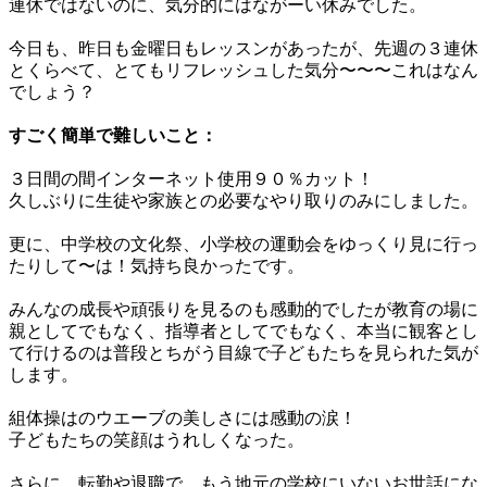
連休ではないのに、気分的にはながーい休みでした。
今日も、昨日も金曜日もレッスンがあったが、先週の３連休
とくらべて、とてもリフレッシュした気分〜〜〜これはなん
でしょう？
すごく簡単で難しいこと：
３日間の間インターネット使用９０％カット！
久しぶりに生徒や家族との必要なやり取りのみにしました。
更に、中学校の文化祭、小学校の運動会をゆっくり見に行っ
たりして〜は！気持ち良かったです。
みんなの成長や頑張りを見るのも感動的でしたが教育の場に
親としてでもなく、指導者としてでもなく、本当に観客とし
て行けるのは普段とちがう目線で子どもたちを見られた気が
します。
組体操はのウエーブの美しさには感動の涙！
子どもたちの笑顔はうれしくなった。
さらに、転勤や退職で、もう地元の学校にいないお世話にな