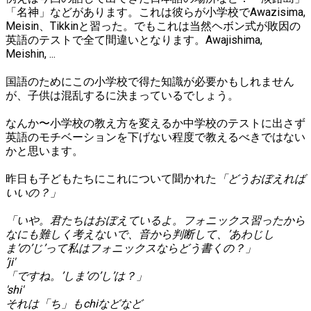
「名神」などがあります。これは彼らが小学校でAwazisima,
Meisin、Tikkinと習った。でもこれは当然ヘボン式が敗因の
英語のテストで全て間違いとなります。Awajishima,
Meishin, ...
国語のためにこの小学校で得た知識が必要かもしれません
が、子供は混乱するに決まっているでしょう。
なんか〜小学校の教え方を変えるか中学校のテストに出さず
英語のモチベーションを下げない程度で教えるべきではない
かと思います。
昨日も子どもたちにこれについて聞かれた
「どうおぼえれば
いいの？」
「いや。君たちはおぼえているよ。フォニックス習ったから
なにも難しく考えないで、音から判断して、’あわじし
ま’の’じ’って私はフォニックスならどう書くの？」
’ji'
「ですね。’しま’の’し’は？」
'shi'
それは「ち」もchiなどなど