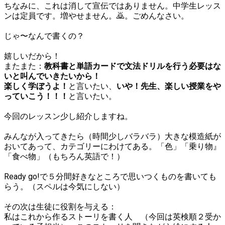
ちなみに、これは消して宣伝ではありません。中学生レッス
ンは定員です。増やせません。🙇。ごめんなさい。
じゃ〜なんで書くの？
嬉しいだから！
またまた：
教科書と単語カードで文法ドリルを行う必要はな
いと叫んでいきたいから！
楽しく学ぼうよ！
と言いたい、
いや！先生、楽しい授業をや
っていこう！！！
と言いたい。
今回のレッスン少し紹介しますね。
みんなが入ってきたら（時間少しバラバラ）大きな模造紙が
おいてあって、カテゴリーにわけてある。「色」「乗り物』
「食べ物」（もちろん英語で！）
Ready go!で５分間好きなところで思いつくものを書いても
らう。（スペルは今気にしない）
その次は生徒に役割を与える：
私はこれから作るストーリを書く人 （今回は英検順２受か