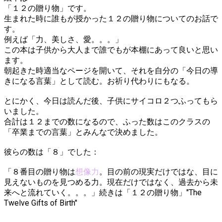
「１２の贈り物」です。
生まれた時に誰もが授かった１２の贈り物についてのお話で
す。
例えば「力、美しさ、愛。。。」
この本は子供から大人まで誰でもが本棚にあって良いと思い
ます。
朝起きた時適当なページを開いて、それを自分の「今日の導
きになる言葉」として読む。お祈り代わりにもなる。
とにかく、今日は読んだ後、子供にサイコロ２つふってもら
いました。
合計は１２までの数になるので、ふった数はこのクラスの
「卒業までの言葉」とみんなで決めました。
彼らの数は「８」でした：
「８番目の贈り物は
想像力
。目の前の現実だけではな、目に
見えないものを見つめる力。現在だけではなく、過去から未
来へと流れていく。。。」続きは「１２の贈り物」"The
Twelve Gifts of Birth"