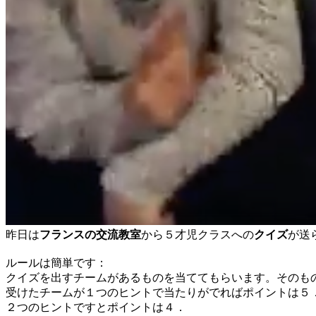
昨日は
フランスの交流教室
から５才児クラスへの
クイズ
が送
ルールは簡単です：
クイズを出すチームがあるものを当ててもらいます。そのも
受けたチームが１つのヒントで当たりがでればポイントは５
２つのヒントですとポイントは４．