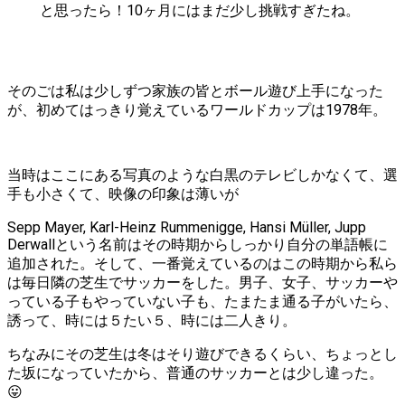
と思ったら！10ヶ月にはまだ少し挑戦すぎたね。
そのごは私は少しずつ家族の皆とボール遊び上手になった
が、初めてはっきり覚えているワールドカップは1978年。
当時はここにある写真のような白黒のテレビしかなくて、選
手も小さくて、映像の印象は薄いが
Sepp Mayer, Karl-Heinz Rummenigge, Hansi Müller, Jupp
Derwallという名前はその時期からしっかり自分の単語帳に
追加された。そして、一番覚えているのはこの時期から私ら
は毎日隣の芝生でサッカーをした。男子、女子、サッカーや
っている子もやっていない子も、たまたま通る子がいたら、
誘って、時には５たい５、時には二人きり。
ちなみにその芝生は冬はそり遊びできるくらい、ちょっとし
た坂になっていたから、普通のサッカーとは少し違った。
😛