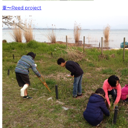
葦〜Reed project