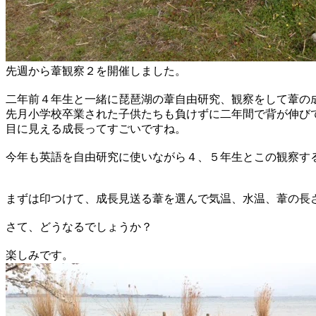
先週から葦観察２を開催しました。
二年前４年生と一緒に琵琶湖の葦自由研究、観察をして葦の
先月小学校卒業された子供たちも負けずに二年間で背が伸び
目に見える成長ってすごいですね。
今年も英語を自由研究に使いながら４、５年生とこの観察す
まずは印つけて、成長見送る葦を選んで気温、水温、葦の長
さて、どうなるでしょうか？
楽しみです。