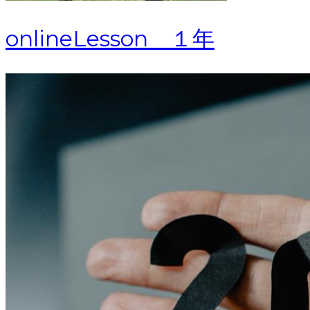
onlineLesson １年